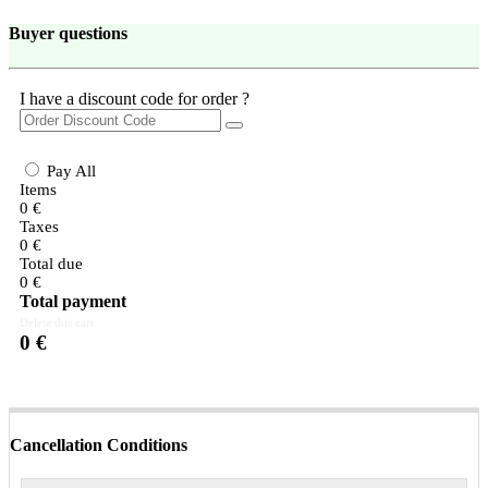
Buyer questions
I have a discount code for order ?
Pay All
Items
0
€
Taxes
0
€
Total due
0
€
Total payment
Delete this cart
0
€
Cancellation Conditions