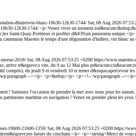
gustation-dhutresvin-blanc-10h30-12h30-1744/
Sat, 08 Aug 2026 07:53
nc-10h30-12h30-1744/
<p>Venez vivre un moment iod&eacute;&nbsp;&ag
irc;les Saint-Quay-Portrieux et profiter d&#39;un panorama unique.<
catamaran Maestro le temps d'une dégustation d'huîtres, vin blanc au c
la-morue-2618/
Sat, 08 Aug 2026 07:53:25 +0200
https://www.maestro-c
arrive tr&egrave;s vite, du 9 au 12 Mai plus pr&eacute;cis&eacute;me
f compris), du jeudi 9 et vendredi 10 et tenter d&rsquo;apercevoir les 
-- wp:paragraph --></p> <p>&nbsp;</p> <p><!-- /wp:paragraph --></p>
ment ! Saisissez l’occasion de prendre la mer avec nous pour les sunset, 
eau patrimoine maritime en navigation ! Venez en prendre plein les yeux 
sunset-19h00-21h00-1359/
Sat, 08 Aug 2026 07:53:25 +0200
https://www
derni&egrave;res lueurs du couchant.</p> <p><strong>Merci de vous p