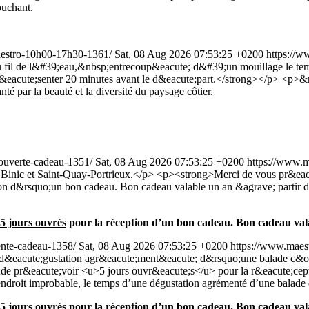
ouchant.
-maestro-10h00-17h30-1361/
Sat, 08 Aug 2026 07:53:25 +0200
https://w
&#39;eau,&nbsp;entrecoup&eacute; d&#39;un mouillage le temps d
pr&eacute;senter 20 minutes avant le d&eacute;part.</strong></p> <p>
té par la beauté et la diversité du paysage côtier.
dcouverte-cadeau-1351/
Sat, 08 Aug 2026 07:53:25 +0200
https://www.m
tre Binic et Saint-Quay-Portrieux.</p> <p><strong>Merci de vous pr&ea
on d&rsquo;un bon cadeau. Bon cadeau valable un an &agrave; partir 
5 jours ouvrés
pour la réception d’un bon cadeau. Bon cadeau valab
tente-cadeau-1358/
Sat, 08 Aug 2026 07:53:25 +0200
https://www.maest
 d&eacute;gustation agr&eacute;ment&eacute; d&rsquo;une balade c&o
;de pr&eacute;voir <u>5 jours ouvr&eacute;s</u> pour la r&eacute;ce
ndroit improbable, le temps d’une dégustation agrémenté d’une balade 
5 jours ouvrés
pour la réception d’un bon cadeau. Bon cadeau valab