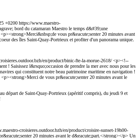
:25 +0200
https://www.maestro-
rave; bord du catamaran Maestro le temps d&#39;une
/p> <p><strong>Merci&nbsp;de vous pr&eacute;senter 20 minutes avant
oeur des îles Saint-Quay-Portrieux et profiter d'un panorama unique.
roisieres.outdoor.bzh/en/product/binic-fte-la-morue-2618/
<p><!--
nt ! Saisissez l&rsquo;occasion de prendre la mer avec nous pour les
navires qui constituent notre beau patrimoine maritime en navigation !
 <p><strong>Merci de vous pr&eacute;senter 20 minutes avant le
au départ de Saint-Quay-Portrieux (apéritif compris), du jeudi 9 et
!
.maestro-croisieres.outdoor.bzh/en/product/croisire-sunset-19h00-
r&eacute;senter 20 minutes avant le d&eacute;part.</strong></p>
Un