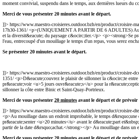
moment convivial, suspendu dans le temps, aux dernières lueurs du c
Merci de vous présenter 20 minutes avant le départ.
]]>
https://www.maestro-croisieres.outdoor.bzh/en/product/croisire
17h30-1361/
<p>(UNIQUEMENT A PARTIR DE 6 ADULTES) Au fil de l
et la diversit&eacute; du paysage c&ocirc;tier.</p> <p><strong>Se 
l'eau, entrecoupé d'un mouillage le temps d'un repas, vous serez enchan
Se présenter 20 minutes avant le départ.
]]>
https://www.maestro-croisieres.outdoor.bzh/en/product/croisire-
1351/
<p>D&eacute;couvrez le plaisir de sillonner la c&ocirc;te en
pr&eacute;voir <u>5 jours ouvr&eacute;s</u> pour la r&eacute;cepti
sillonner la côte entre Binic et Saint-Quay-Portrieux.
Merci de vous présenter
20 minutes
avant le départ et de prévoir
]]>
https://www.maestro-croisieres.outdoor.bzh/en/product/croisire-d
<p>Au mouillage dans un endroit improbable, le temps d&rsquo;une
pr&eacute;senter <u>20 minutes</u> avant le d&eacute;part et&nbsp
partir de la date d&rsquo;achat.</strong></p>
Au mouillage dans un e
Merci de vous présenter
20 minutes
avant le départ et de prévoir