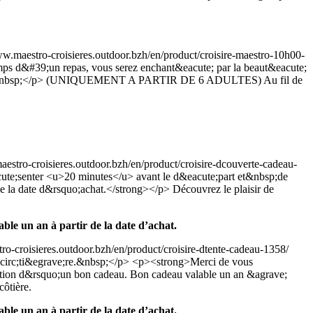
ww.maestro-croisieres.outdoor.bzh/en/product/croisire-maestro-10h00-
&#39;un repas, vous serez enchant&eacute; par la beaut&eacute;
&nbsp;</p>
(UNIQUEMENT A PARTIR DE 6 ADULTES) Au fil de
aestro-croisieres.outdoor.bzh/en/product/croisire-dcouverte-cadeau-
cute;senter <u>20 minutes</u> avant le d&eacute;part et&nbsp;de
de la date d&rsquo;achat.</strong></p>
Découvrez le plaisir de
le un an à partir de la date d’achat.
ro-croisieres.outdoor.bzh/en/product/croisire-dtente-cadeau-1358/
circ;ti&egrave;re.&nbsp;</p> <p><strong>Merci de vous
ption d&rsquo;un bon cadeau. Bon cadeau valable un an &agrave;
côtière.
le un an à partir de la date d’achat.