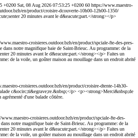
25 +0200
Sat, 08 Aug 2026 07:53:25 +0200
60
https://www.maestro-
outdoor.bzh/en/product/croisire-dcouverte-10h00-12h00-1350/
ute;senter 20 minutes avant le d&eacute;part.</strong></p>
//www.maestro-croisieres.outdoor.bzh/en/product/spciale-fte-des-pres-
e dans notre magnifique baie de Saint-Brieuc. Au programme: de la
enter 20 minutes avant le d&eacute;part.</strong></p>
Faites un
mme: de la voile, un goûter maison au mouillage dans un endroit abrité
.maestro-croisieres.outdoor.bzh/en/product/croisire-dtente-14h30-
balade c&ocirc;ti&egrave;re.&nbsp;</p> <p><strong>Merci&nbsp;de
n agrémenté d'une balade côtière.
://www.maestro-croisieres.outdoor.bzh/en/product/spciale-fte-des-
e dans notre magnifique baie de Saint-Brieuc. Au programme: de la
enter 20 minutes avant le d&eacute;part.</strong></p>
Faites un
mme: de la voile, un goûter maison au mouillage dans un endroit abrité