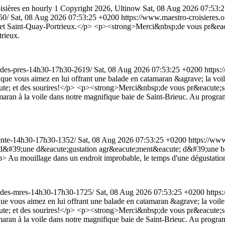
isières
en
hourly
1
Copyright 2026, Ultinow
Sat, 08 Aug 2026 07:53:
350/
Sat, 08 Aug 2026 07:53:25 +0200
https://www.maestro-croisieres.
ic et Saint-Quay-Portrieux.</p> <p><strong>Merci&nbsp;de vous pr&eac
trieux.
te-des-pres-14h30-17h30-2619/
Sat, 08 Aug 2026 07:53:25 +0200
https:
ue vous aimez en lui offrant une balade en catamaran &agrave; la voil
acute; et des sourires!</p> <p><strong>Merci&nbsp;de vous pr&eacute;s
maran à la voile dans notre magnifique baie de Saint-Brieuc. Au progra
dtente-14h30-17h30-1352/
Sat, 08 Aug 2026 07:53:25 +0200
https://www
s d&#39;une d&eacute;gustation agr&eacute;ment&eacute; d&#39;une 
/p>
Au mouillage dans un endroit improbable, le temps d'une dégustatio
te-des-mres-14h30-17h30-1725/
Sat, 08 Aug 2026 07:53:25 +0200
https
ue vous aimez en lui offrant une balade en catamaran &agrave; la voil
acute; et des sourires!</p> <p><strong>Merci&nbsp;de vous pr&eacute;s
maran à la voile dans notre magnifique baie de Saint-Brieuc. Au progra