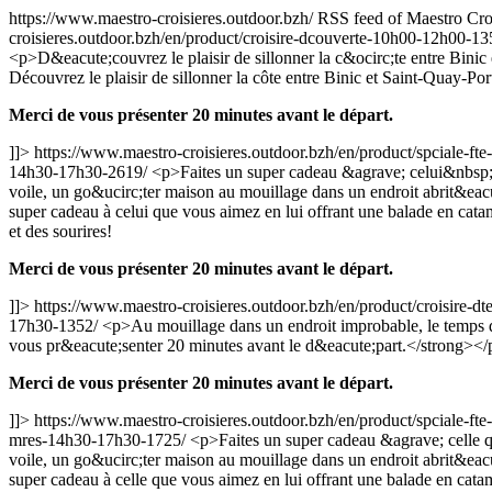
https://www.maestro-croisieres.outdoor.bzh/
RSS feed of Maestro Cro
croisieres.outdoor.bzh/en/product/croisire-dcouverte-10h00-12h00-1
<p>D&eacute;couvrez le plaisir de sillonner la c&ocirc;te entre Bin
Découvrez le plaisir de sillonner la côte entre Binic et Saint-Quay-Por
Merci de vous présenter 20 minutes avant le départ.
]]>
https://www.maestro-croisieres.outdoor.bzh/en/product/spciale-f
14h30-17h30-2619/
<p>Faites un super cadeau &agrave; celui&nbsp;q
voile, un go&ucirc;ter maison au mouillage dans un endroit abrit&e
super cadeau à celui que vous aimez en lui offrant une balade en cata
et des sourires!
Merci de vous présenter 20 minutes avant le départ.
]]>
https://www.maestro-croisieres.outdoor.bzh/en/product/croisire-
17h30-1352/
<p>Au mouillage dans un endroit improbable, le temp
vous pr&eacute;senter 20 minutes avant le d&eacute;part.</strong><
Merci de vous présenter 20 minutes avant le départ.
]]>
https://www.maestro-croisieres.outdoor.bzh/en/product/spciale-f
mres-14h30-17h30-1725/
<p>Faites un super cadeau &agrave; celle q
voile, un go&ucirc;ter maison au mouillage dans un endroit abrit&e
super cadeau à celle que vous aimez en lui offrant une balade en cata