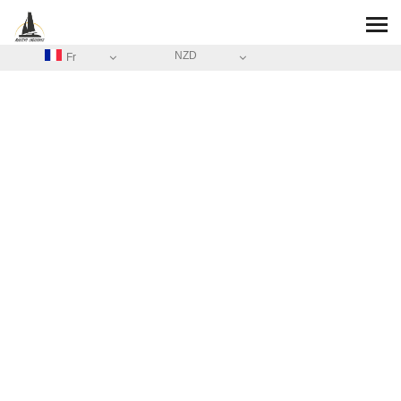
NZD
Fr
ACCUEIL
/
MENTIONS LÉGALES
A PROPOS DE
MAESTRO
CROISIÈRES
Mentions légales