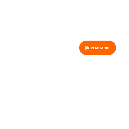
(14H30 - 17H30)
ACTIVITY
READ MORE
SPÉCIALE DÉGUSTATION
D'HUÎTRES/VIN BLANC
(10H30-12H30)
ACTIVITY