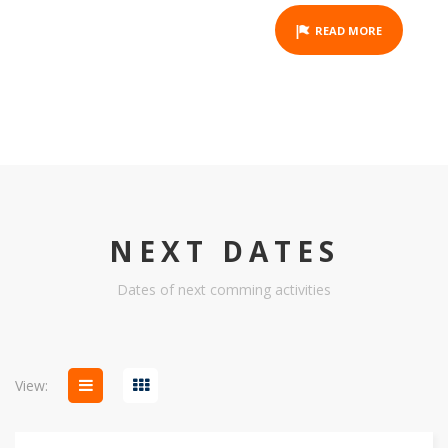
READ MORE
NEXT DATES
Dates of next comming activities
View: