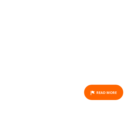
SPÉCIALE FÊTE DES PÈRES
(14H30 - 17H30)
ACTIVITY
READ MORE