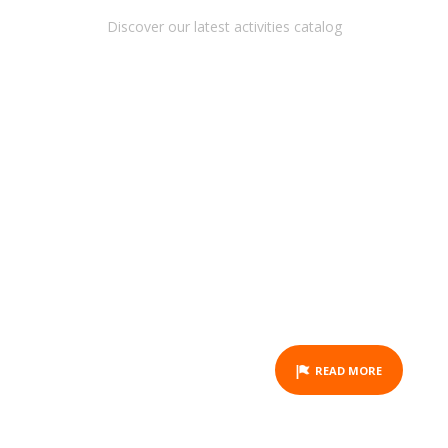
Discover our latest activities catalog
CROISIÈRE DÉCOUVERTE
(10H00 - 12H00)
ACTIVITY
READ MORE