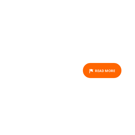
CROISIÈRE DÉTENTE (14H30 -
17H30)
ACTIVITY
READ MORE
SPÉCIALE FÊTE DES MÈRES