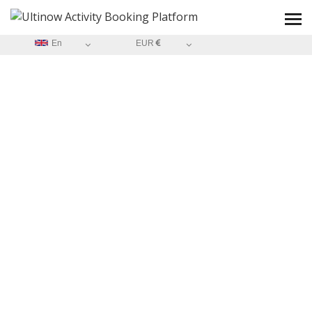
En
EUR
HOME
/
USEFULL INFORMATION