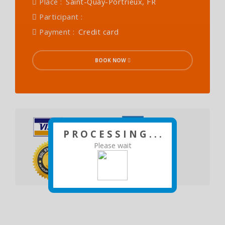
Place :
Saint-Quay-Portrieux, FR
Participant :
Payment :
Credit card
BOOK NOW
P R O C E S S I N G . . .
Please wait