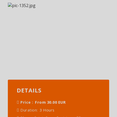
DETAILS
Price :
From 30.00 EUR
Duration:
3 Hours