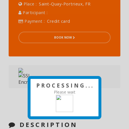
Place :
Saint-Quay-Portrieux, FR
Participant :
Payment :
Credit card
BOOK NOW
P R O C E S S I N G . . .
Please wait
DESCRIPTION