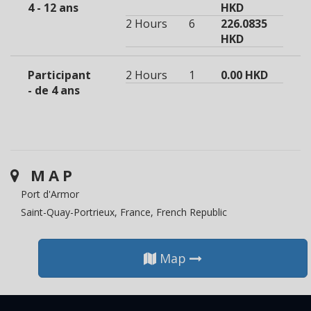
4 - 12 ans
HKD
2 Hours
6
226.0835
HKD
Participant
2 Hours
1
0.00 HKD
- de 4 ans
MAP
Port d'Armor
Saint-Quay-Portrieux, France, French Republic
Map