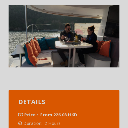
DETAILS
Price :
From 226.08 HKD
Duration:
2 Hours