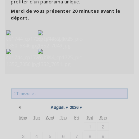
profiter d'un panorama unique.
Merci de vous présenter 20 minutes avant le
départ.
Timezone :
Previous Month
August
2026
Mon
Tue
Wed
Thu
Fri
Sat
Sun
1
2
3
4
5
6
7
8
9