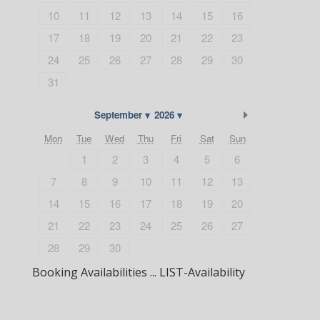
10
11
12
13
14
15
16
17
18
19
20
21
22
23
24
25
26
27
28
29
30
31
Next Month
September
2026
Mon
Tue
Wed
Thu
Fri
Sat
Sun
1
2
3
4
5
6
7
8
9
10
11
12
13
14
15
16
17
18
19
20
21
22
23
24
25
26
27
28
29
30
Booking Availabilities ... LIST-Availability