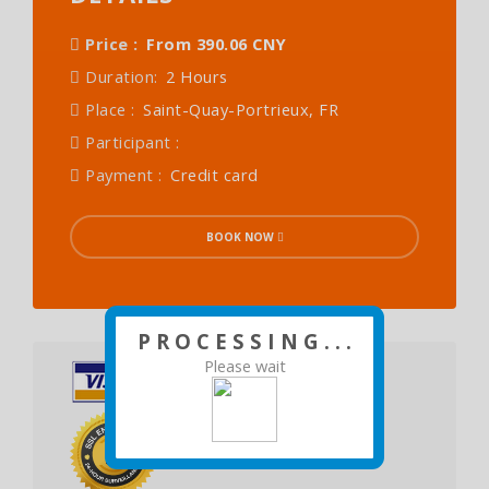
Price :
From 390.06 CNY
Duration:
2 Hours
Place :
Saint-Quay-Portrieux, FR
Participant :
Payment :
Credit card
BOOK NOW
P R O C E S S I N G . . .
Please wait