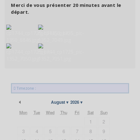
Merci de vous présenter 20 minutes avant le
départ.
Timezone :
Previous Month
August
2026
Mon
Tue
Wed
Thu
Fri
Sat
Sun
1
2
3
4
5
6
7
8
9