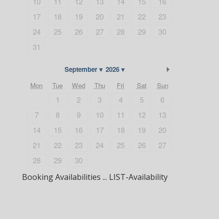
10
11
12
13
14
15
16
17
18
19
20
21
22
23
24
25
26
27
28
29
30
31
Next Month
September
2026
Mon
Tue
Wed
Thu
Fri
Sat
Sun
1
2
3
4
5
6
7
8
9
10
11
12
13
14
15
16
17
18
19
20
21
22
23
24
25
26
27
28
29
30
Booking Availabilities ... LIST-Availability