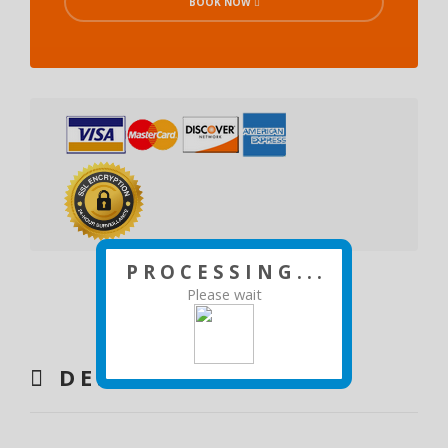
BOOK NOW
P R O C E S S I N G . . .
Please wait
DESCRIPTION