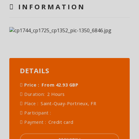
INFORMATION
DETAILS
Price :
From 42.93 GBP
Duration:
2 Hours
Place :
Saint-Quay-Portrieux, FR
Participant :
Payment :
Credit card